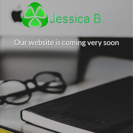
O
u
r
w
e
b
s
i
t
e
i
s
c
o
m
i
n
g
v
e
r
y
s
o
o
n